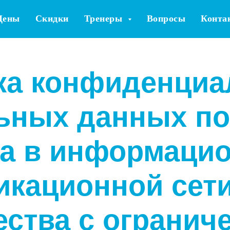
Цены
Скидки
Тренеры
Вопросы
Конта
ка конфиденциа
ьных данных по
та в информацио
икационной сети
ства с огранич