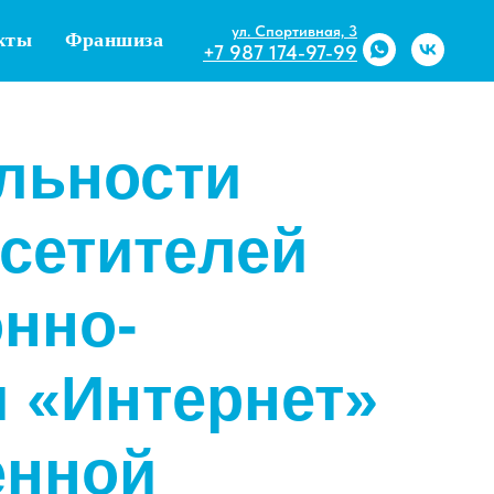
ул. Спортивная, 3
кты
Франшиза
+7 987 174-97-99
льности
сетителей
нно-
 «Интернет»
енной