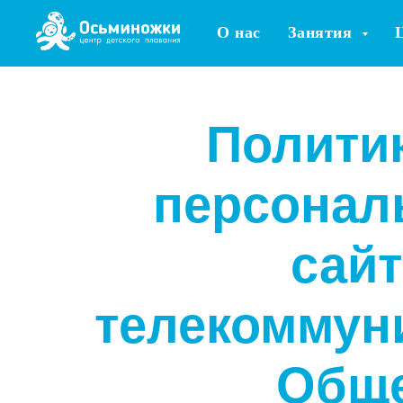
О нас
Занятия
Полити
персонал
сай
телекоммун
Обще